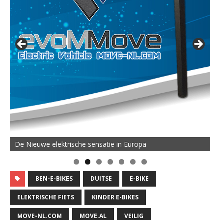
De Nieuwe elektrische sensatie in Europa
BEN-E-BIKES
DUITSE
E-BIKE
ELEKTRISCHE FIETS
KINDER E-BIKES
MOVE-NL.COM
MOVE.AL
VEILIG