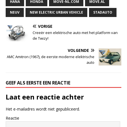
HANA
HONDA
MOVE-NL.COM
MOVE.AL
NEUV
NEW ELECTRIC URBAN VEHICLE
STADAUTO
VORIGE
Creeër een elektrische auto met het platform van
de Twizy!
VOLGENDE
AMC Amitron (1967), de eerste moderne elektrische
auto
GEEF ALS EERSTE EEN REACTIE
Laat een reactie achter
Het e-mailadres wordt niet gepubliceerd.
Reactie