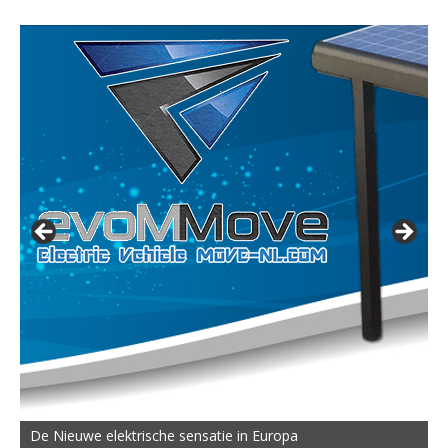
De MOVE Vigorous 1500 Highline | 45 km Topsnelheid en
De Nieuwe elektrische sensatie in Europa
50 km Actieradius