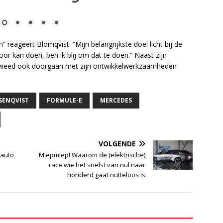
” reageert Blomqvist. “Mijn belangrijkste doel licht bij de
oor kan doen, ben ik blij om dat te doen.” Naast zijn
 de Zweed ook doorgaan met zijn ontwikkelwerkzaamheden
OSENQVIST
FORMULE-E
MERCEDES
VOLGENDE
 auto
Miepmiep! Waarom de (elektrische)
race wie het snelst van nul naar
honderd gaat nutteloos is