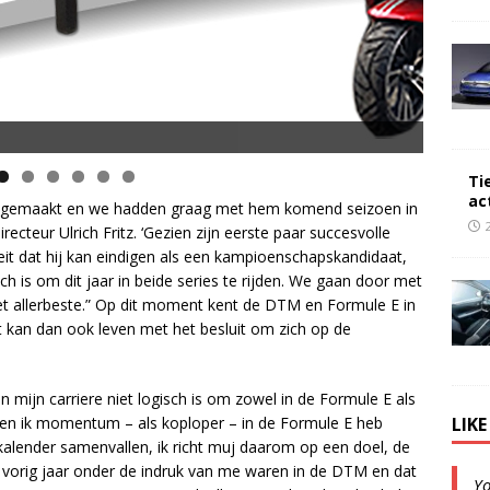
Ti
ac
ons gemaakt en we hadden graag met hem komend seizoen in
teur Ulrich Fritz. ‘Gezien zijn eerste paar succesvolle
eit dat hij kan eindigen als een kampioenschapskandidaat,
h is om dit jaar in beide series te rijden. We gaan door met
t allerbeste.” Op dit moment kent de DTM en Formule E in
 kan dan ook leven met het besluit om zich op de
mijn carriere niet logisch is om zowel in de Formule E als
LIK
en ik momentum – als koploper – in de Formule E heb
kalender samenvallen, ik richt muj daarom op een doel, de
 vorig jaar onder de indruk van me waren in de DTM en dat
Y