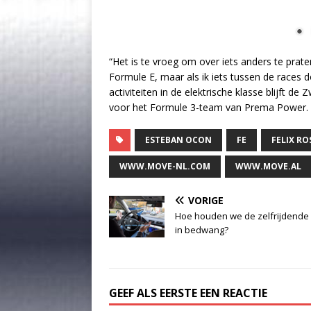
“Het is te vroeg om over iets anders te praten
Formule E, maar als ik iets tussen de races d
activiteiten in de elektrische klasse blijft
voor het Formule 3-team van Prema Power.
ESTEBAN OCON
FE
FELIX R
WWW.MOVE-NL.COM
WWW.MOVE.AL
VORIGE
Hoe houden we de zelfrijdende
in bedwang?
GEEF ALS EERSTE EEN REACTIE