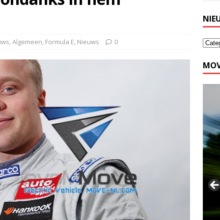
NIE
euws
,
Algemeen
,
Formula E
,
Nieuws
0
MOV