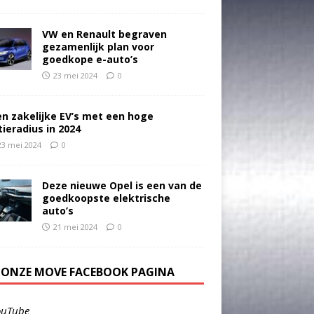
VW en Renault begraven
gezamenlijk plan voor
goedkope e-auto’s
23 mei 2024
0
en zakelijke EV’s met een hoge
tieradius in 2024
23 mei 2024
0
Deze nieuwe Opel is een van de
goedkoopste elektrische
auto’s
21 mei 2024
0
E ONZE MOVE FACEBOOK PAGINA
ouTube