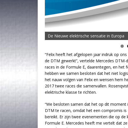
De Nieuwe elektrische sensatie in Europa
“Felix heeft het afgelopen jaar indruk op 
de DTM gewerkt”, vertelde Mercedes DTM-direc
races in de Formule E, daarentegen, en het f
hebben we samen besloten dat het niet logisc
het nauw volgen van Felix en wensen hem he
2017 twee races die samenvallen. Rosenqvist
elektrische klasse te richten.
“We besloten samen dat het op dit moment in 
DTM te racen, omdat het een compromis is 
bereikt. Er zijn twee evenementen die op de 
Formule E. Mercedes heeft me vertelt dat ze