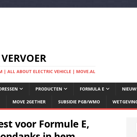
 VERVOER
 | ALL ABOUT ELECTRIC VEHICLE | MOVE.AL
DRESSEN
PRODUCTEN
FORMULA E
NIEUW
MOVE 2GETHER
SUBSIDIE PGB/WMO
WETGEVIN
iest voor Formule E,
esondanks in hem