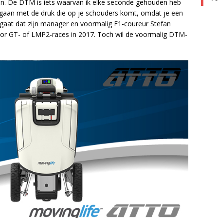
n. De DTM is iets waarvan ik elke seconde gehouden heb
mgaan met de druk die op je schouders komt, omdat je een
 gaat dat zijn manager en voormalig F1-coureur Stefan
oor GT- of LMP2-races in 2017. Toch wil de voormalig DTM-