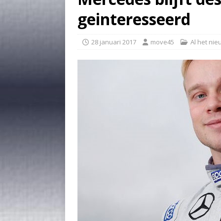
geinteresseerd
28 januari 2017
move45
Al het ni