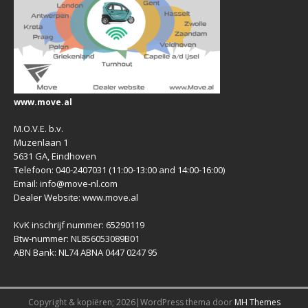
www.move.al
M.O.V.E. b.v.
Muzenlaan 1
5631 GA, Eindhoven
Telefoon: 040-2407031 (11:00-13:00 and 14:00-16:00)
Email: info@move-nl.com
Dealer Website: www.move.al
KvK inschrijf nummer: 65290119
Btw-nummer: NL856053089B01
ABN Bank: NL74 ABNA 0447 0247 95
Copyright & kopiëren; 2026|WordPress thema door
MH Themes