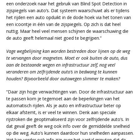
een onderzoek naar het gebruik van Blind Spot Detection in
zijspiegels van auto’s. Dat systeem waarschuwt als er tijdens
het rijden een auto opduikt in de dode hoek via het tonen van
een icoontje in één van de zijspiegels. Op zich is dat heel
nuttig. Maar heel veel mensen schijnen de waarschuwing die
de auto geeft helemaal niet goed te begrijpen.”
Vage wegbelijning kan worden bestreden door lijnen op de weg
te vervangen door magneten. Moet er ook buiten de auto, dus
aan de bestaande wegen en infrastructuur zelf, nog veel
veranderen om zelfrijdende auto’s in bedwang te kunnen
houden? Bijvoorbeeld door autowegen slimmer te maken?
“Daar zijn hoge verwachtingen van. Door de infrastructuur aan
te passen kom je tegemoet aan de beperkingen van het
automatisch rijden. Als je auto en infrastructuur beter op
elkaar afstemt, is er veel te winnen. Denk aan speciale
rijstroken die geoptimaliseerd zijn voor zelfrijdende auto’s. In
dat geval geeft de weg ook info over de gemiddelde snelheid
op die weg. Auto’s kunnen daardoor hun snelheden aanpassen.
Het kan verder ook info zijn over het aantal minuten dat de