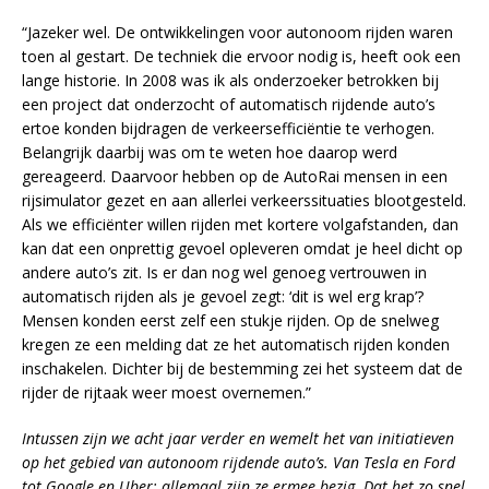
“Jazeker wel. De ontwikkelingen voor autonoom rijden waren
toen al gestart. De techniek die ervoor nodig is, heeft ook een
lange historie. In 2008 was ik als onderzoeker betrokken bij
een project dat onderzocht of automatisch rijdende auto’s
ertoe konden bijdragen de verkeersefficiëntie te verhogen.
Belangrijk daarbij was om te weten hoe daarop werd
gereageerd. Daarvoor hebben op de AutoRai mensen in een
rijsimulator gezet en aan allerlei verkeerssituaties blootgesteld.
Als we efficiënter willen rijden met kortere volgafstanden, dan
kan dat een onprettig gevoel opleveren omdat je heel dicht op
andere auto’s zit. Is er dan nog wel genoeg vertrouwen in
automatisch rijden als je gevoel zegt: ‘dit is wel erg krap’?
Mensen konden eerst zelf een stukje rijden. Op de snelweg
kregen ze een melding dat ze het automatisch rijden konden
inschakelen. Dichter bij de bestemming zei het systeem dat de
rijder de rijtaak weer moest overnemen.”
Intussen zijn we acht jaar verder en wemelt het van initiatieven
op het gebied van autonoom rijdende auto’s. Van Tesla en Ford
tot Google en Uber; allemaal zijn ze ermee bezig. Dat het zo snel