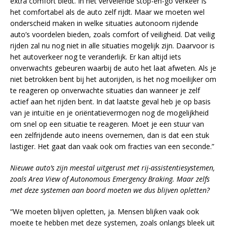
extra comfort biedt. In het vervelende stop-en-go verkeer is
het comfortabel als de auto zelf rijdt. Maar we moeten wel
onderscheid maken in welke situaties autonoom rijdende
auto’s voordelen bieden, zoals comfort of veiligheid. Dat veilig
rijden zal nu nog niet in alle situaties mogelijk zijn. Daarvoor is
het autoverkeer nog te veranderlijk. Er kan altijd iets
onverwachts gebeuren waarbij de auto het laat afweten. Als je
niet betrokken bent bij het autorijden, is het nog moeilijker om
te reageren op onverwachte situaties dan wanneer je zelf
actief aan het rijden bent. In dat laatste geval heb je op basis
van je intuïtie en je oriëntatievermogen nog de mogelijkheid
om snel op een situatie te reageren. Moet je een stuur van
een zelfrijdende auto ineens overnemen, dan is dat een stuk
lastiger. Het gaat dan vaak ook om fracties van een seconde.”
Nieuwe auto’s zijn meestal uitgerust met rij-assistentiesystemen,
zoals Area View of Autonomous Emergency Braking. Maar zelfs
met deze systemen aan boord moeten we dus blijven opletten?
“We moeten blijven opletten, ja. Mensen blijken vaak ook
moeite te hebben met deze systemen, zoals onlangs bleek uit