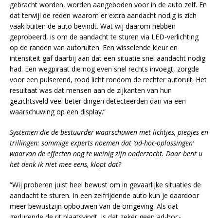
gebracht worden, worden aangeboden voor in de auto zelf. En
dat terwijl de reden waarom er extra aandacht nodig is zich
vaak buiten de auto bevindt. Wat wij daarom hebben
geprobeerd, is om de aandacht te sturen via LED-verlichting
op de randen van autoruiten. Een wisselende kleur en
intensiteit gaf daarbij aan dat een situatie snel aandacht nodig
had. Een wegpiraat die nog even snel rechts invoegt, zorgde
voor een pulserend, rood licht rondom de rechter autoruit. Het
resultaat was dat mensen aan de zijkanten van hun
gezichtsveld veel beter dingen detecteerden dan via een
waarschuwing op een display.”
Systemen die de bestuurder waarschuwen met lichtjes, piepjes en
trillingen: sommige experts noemen dat ‘ad-hoc-oplossingen’
waarvan de effecten nog te weinig zijn onderzocht. Daar bent u
het denk ik niet mee eens, klopt dat?
“Wij proberen juist heel bewust om in gevaarlijke situaties de
aandacht te sturen. In een zelfrijdende auto kun je daardoor
meer bewustzijn opbouwen van de omgeving. Als dat
gedurende de rit plaatsvindt, is dat zeker geen ad-hoc-