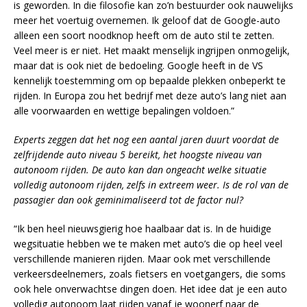
is geworden. In die filosofie kan zo’n bestuurder ook nauwelijks
meer het voertuig overnemen. Ik geloof dat de Google-auto
alleen een soort noodknop heeft om de auto stil te zetten.
Veel meer is er niet. Het maakt menselijk ingrijpen onmogelijk,
maar dat is ook niet de bedoeling. Google heeft in de VS
kennelijk toestemming om op bepaalde plekken onbeperkt te
rijden. In Europa zou het bedrijf met deze auto’s lang niet aan
alle voorwaarden en wettige bepalingen voldoen.”
Experts zeggen dat het nog een aantal jaren duurt voordat de
zelfrijdende auto niveau 5 bereikt, het hoogste niveau van
autonoom rijden. De auto kan dan ongeacht welke situatie
volledig autonoom rijden, zelfs in extreem weer. Is de rol van de
passagier dan ook geminimaliseerd tot de factor nul?
“Ik ben heel nieuwsgierig hoe haalbaar dat is. In de huidige
wegsituatie hebben we te maken met auto’s die op heel veel
verschillende manieren rijden. Maar ook met verschillende
verkeersdeelnemers, zoals fietsers en voetgangers, die soms
ook hele onverwachtse dingen doen. Het idee dat je een auto
volledig autonoom laat rijden vanaf je woonerf naar de