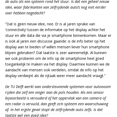
de auto als een systeem rond het stuur. Is dat een geheel nieuw
idee, waar fabrikanten van zelfrijdende auto’s nog niet eerder
over hebben nagedacht?
“Dat is geen nieuw idee, nee. Er is al jaren sprake van
‘connectivity’ tussen de informatie op het display achter het
stuur en alle data die via je smartphone binnenkomen. Maar er
is ook al jaren een discussie gaande: is de info beter op het
display aan te bieden of willen mensen liever hun smartphone
blijven gebruiken? Dat laatste is zeer aannemelijk. Al kunnen
we ook proberen om de info op de smartphone heel goed
toegankelijk te maken via het display. Daarmee kunnen we de
aandacht van mensen ook verdelen, omdat de info op het
display verdwijnt als de rijtaak weer meer aandacht vraagt.”
De TU Delft werkt aan ondersteunende systemen voor autonoom
rijden die zelf een vinger aan de pols houden. Als een sensor
bijvoorbeeld is verouderd of het oppervlak van een camera of
een radar is vervuild, dan geeft zo’n systeem een waarschuwing
af. In het ergste geval stopt de zelfrijdende auto zelfs. Is dat
laatste wel een goed idee?