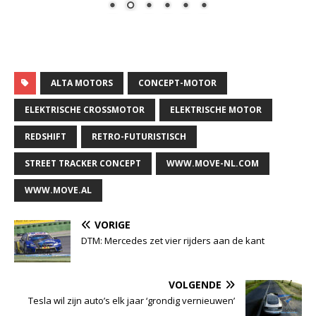
ALTA MOTORS
CONCEPT-MOTOR
ELEKTRISCHE CROSSMOTOR
ELEKTRISCHE MOTOR
REDSHIFT
RETRO-FUTURISTISCH
STREET TRACKER CONCEPT
WWW.MOVE-NL.COM
WWW.MOVE.AL
VORIGE
DTM: Mercedes zet vier rijders aan de kant
VOLGENDE
Tesla wil zijn auto’s elk jaar ‘grondig vernieuwen’