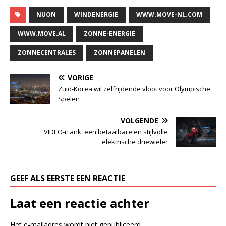
NUON
WINDENERGIE
WWW.MOVE-NL.COM
WWW.MOVE.AL
ZONNE-ENERGIE
ZONNECENTRALES
ZONNEPANELEN
VORIGE
Zuid-Korea wil zelfrijdende vloot voor Olympische
Spelen
VOLGENDE
VIDEO-iTank: een betaalbare en stijlvolle
elektrische driewieler
GEEF ALS EERSTE EEN REACTIE
Laat een reactie achter
Het e-mailadres wordt niet gepubliceerd.