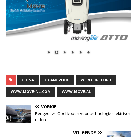
CHINA
GUANGZHOU
WERELDRECORD
WWW.MOVE-NL.COM
WWW.MOVE.AL
VORIGE
Peugeot wil Opel kopen voor technologie elektrisch
rijden
VOLGENDE