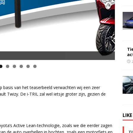
Ti
ac
 Op basis van het teaserbeeld verwachten wij een zeer
lt Twizy. De i-TRIL zal wel ietsje groter zijn, gezien de
LIK
yota’s Active Lean-technologie, zoals we die eerder zagen
Y
an de auto overhellen in bochten, zoals een motorfiets en