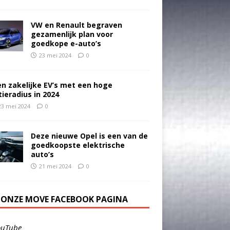
VW en Renault begraven
gezamenlijk plan voor
goedkope e-auto’s
23 mei 2024
0
en zakelijke EV’s met een hoge
tieradius in 2024
23 mei 2024
0
Deze nieuwe Opel is een van de
goedkoopste elektrische
auto’s
21 mei 2024
0
E ONZE MOVE FACEBOOK PAGINA
ouTube