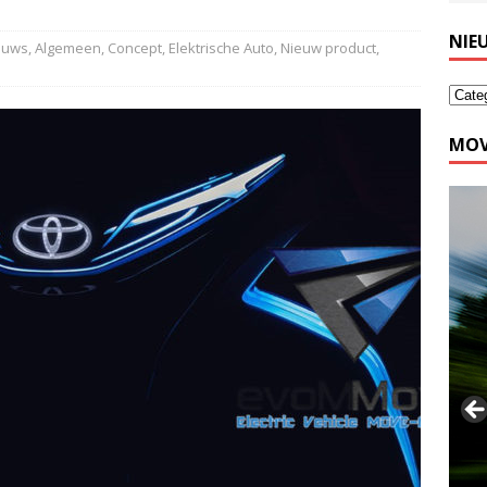
NIE
ieuws
,
Algemeen
,
Concept
,
Elektrische Auto
,
Nieuw product
,
MOV