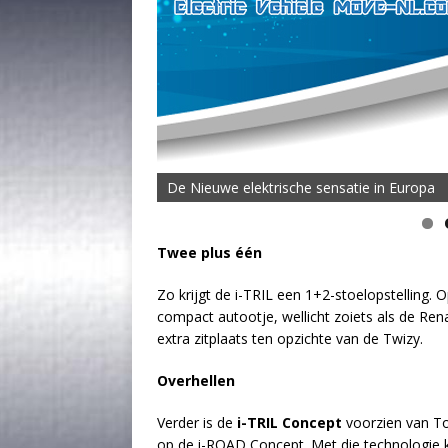
De Nieuwe elektrische sensatie in Europa
Twee plus één
Zo krijgt de i-TRIL een 1+2-stoelopstelling.
compact autootje, wellicht zoiets als de Renau
extra zitplaats ten opzichte van de Twizy.
Overhellen
Verder is de
i-TRIL Concept
voorzien van To
op de i-ROAD Concept. Met die technologie k