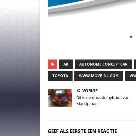
AR
AUTONOME CONCEPTCAR
TOYOTA
WWW.MOVE-NL.COM
WW
VORIGE
Dit is de duurste hybride van
Marktplaats
GEEF ALS EERSTE EEN REACTIE