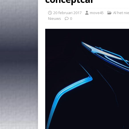
20 februari 2017
move45
Al het n
Nieuws
0