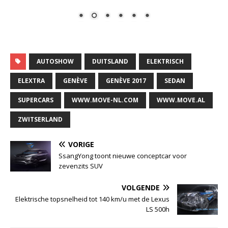
AUTOSHOW
DUITSLAND
ELEKTRISCH
ELEXTRA
GENÈVE
GENÈVE 2017
SEDAN
SUPERCARS
WWW.MOVE-NL.COM
WWW.MOVE.AL
ZWITSERLAND
VORIGE
SsangYong toont nieuwe conceptcar voor
zevenzits SUV
VOLGENDE
Elektrische topsnelheid tot 140 km/u met de Lexus
LS 500h