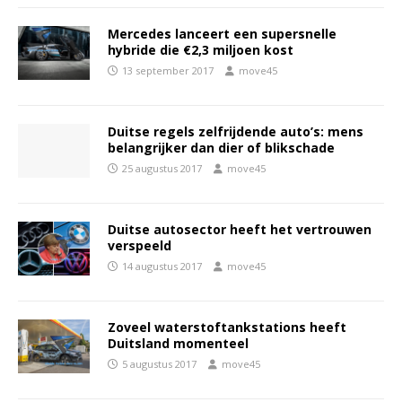
Mercedes lanceert een supersnelle
hybride die €2,3 miljoen kost
13 september 2017
move45
Duitse regels zelfrijdende auto’s: mens
belangrijker dan dier of blikschade
25 augustus 2017
move45
Duitse autosector heeft het vertrouwen
verspeeld
14 augustus 2017
move45
Zoveel waterstoftankstations heeft
Duitsland momenteel
5 augustus 2017
move45