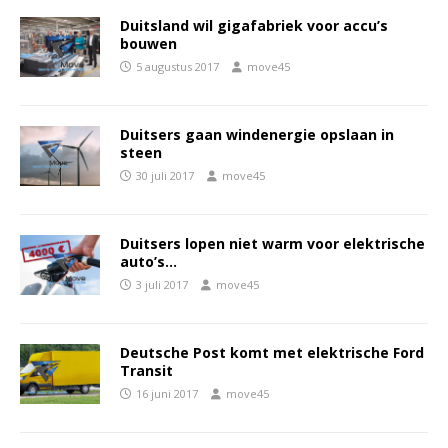
Duitsland wil gigafabriek voor accu’s
bouwen
5 augustus 2017
move45
Duitsers gaan windenergie opslaan in
steen
30 juli 2017
move45
Duitsers lopen niet warm voor elektrische
auto’s…
3 juli 2017
move45
Deutsche Post komt met elektrische Ford
Transit
16 juni 2017
move45