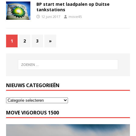
BP start met laadpalen op Duitse
tankstations
12 juni 2017
move45
1
2
3
»
NIEUWS CATEGORIEËN
MOVE VIGOROUS 1500