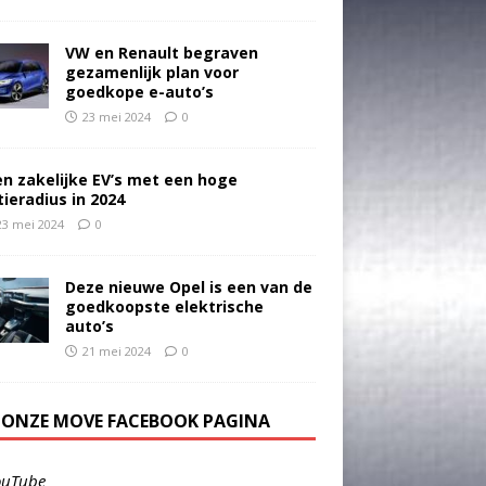
VW en Renault begraven
gezamenlijk plan voor
goedkope e-auto’s
23 mei 2024
0
en zakelijke EV’s met een hoge
tieradius in 2024
23 mei 2024
0
Deze nieuwe Opel is een van de
goedkoopste elektrische
auto’s
21 mei 2024
0
E ONZE MOVE FACEBOOK PAGINA
ouTube