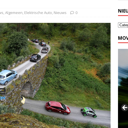
NIE
ws
,
Algemeen
,
Elektrische Auto
,
Nieuws
0
MOV