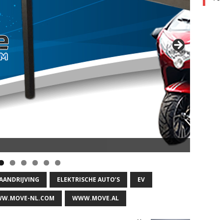
 AANDRIJVING
ELEKTRISCHE AUTO’S
EV
W.MOVE-NL.COM
WWW.MOVE.AL