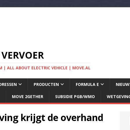
 VERVOER
 | ALL ABOUT ELECTRIC VEHICLE | MOVE.AL
DRESSEN
PRODUCTEN
FORMULA E
NIEUW
MOVE 2GETHER
SUBSIDIE PGB/WMO
WETGEVIN
jving krijgt de overhand