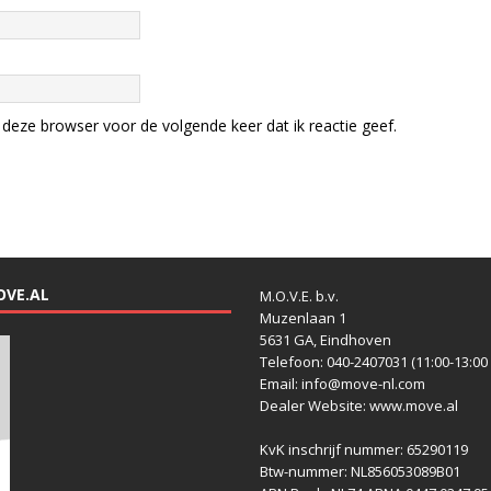
deze browser voor de volgende keer dat ik reactie geef.
OVE.AL
M.O.V.E. b.v.
Muzenlaan 1
5631 GA, Eindhoven
Telefoon: 040-2407031 (11:00-13:00 
Email: info@move-nl.com
Dealer Website: www.move.al
KvK inschrijf nummer: 65290119
Btw-nummer: NL856053089B01