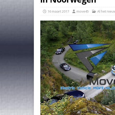
16 maart 2017
move45
Al het nieu