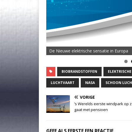
De Nieuwe elektrische sensatie in Europa
BIOBRANDSTOFFEN
ELEKTRISCHE
LUCHTVAART
NASA
SCHOON LUCH
VORIGE
’s Werelds eerste windpark op 
gaat met pensioen
GEEF ALS EERSTE EEN REACTIE