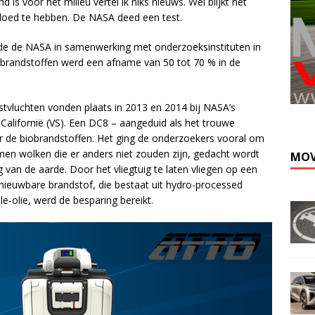
is voor het milieu vertel ik niks nieuws. Wel blijkt het
vloed te hebben. De NASA deed een test.
stelde de NASA in samenwerking met onderzoeksinstituten in
iobrandstoffen werd een afname van 50 tot 70 % in de
stvluchten vonden plaats in 2013 en 2014 bij NASA’s
Californië (VS). Een DC8 – aangeduid als het trouwe
r de biobrandstoffen. Het ging de onderzoekers vooral om
n wolken die er anders niet zouden zijn, gedacht wordt
MOV
van de aarde. Door het vliegtuig te laten vliegen op een
nieuwbare brandstof, die bestaat uit hydro-processed
le-olie, werd de besparing bereikt.