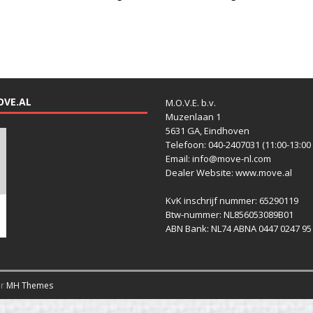
OVE.AL
M.O.V.E. b.v.
Muzenlaan 1
5631 GA, Eindhoven
Telefoon: 040-2407031 (11:00-13:00 
Email: info@move-nl.com
Dealer Website: www.move.al
KvK inschrijf nummer: 65290119
Btw-nummer: NL856053089B01
ABN Bank: NL74 ABNA 0447 0247 95
or
MH Themes