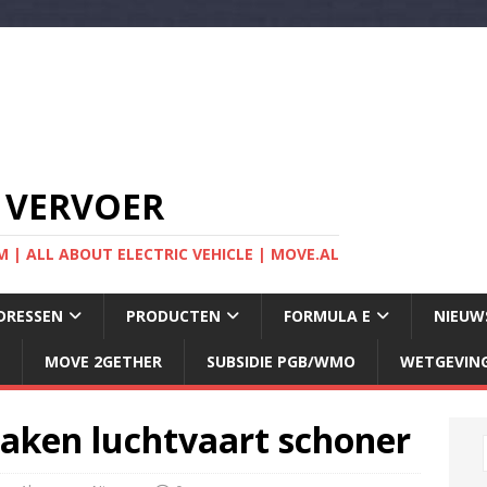
 VERVOER
 | ALL ABOUT ELECTRIC VEHICLE | MOVE.AL
DRESSEN
PRODUCTEN
FORMULA E
NIEUW
MOVE 2GETHER
SUBSIDIE PGB/WMO
WETGEVIN
aken luchtvaart schoner