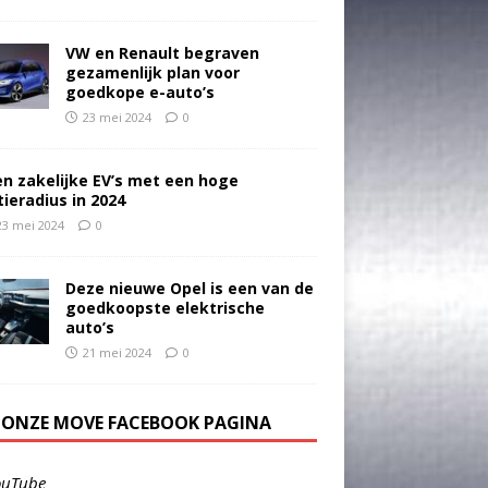
VW en Renault begraven
gezamenlijk plan voor
goedkope e-auto’s
23 mei 2024
0
en zakelijke EV’s met een hoge
tieradius in 2024
23 mei 2024
0
Deze nieuwe Opel is een van de
goedkoopste elektrische
auto’s
21 mei 2024
0
E ONZE MOVE FACEBOOK PAGINA
ouTube