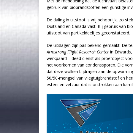
Met de mededeling dat de luchtvaart belastend 
gebruik van biobrandstoffen een gunstige in
De daling in uitstoot is vrij behoorlijk, zo 
Duitsland en Canada vast. Bij gebruik van b
uitstoot van partikeldeeltjes geconstateerd.
De uitslagen zijn pas bekend gemaakt. De te
Armstrong Flight Research Center
in Edwards, 
werkpaard – deed dienst als proefobject voo
het voorkomen van condenssporen. Die vorme
dat deze wolken bijdragen aan de opwarming 
50/50-mengsel van vliegtuigbrandstof en her
esters en vetzuur dat is onttrokken aan kamil