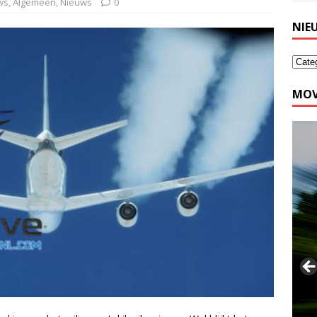
ws
,
Algemeen
,
Nieuws
0
NIE
MOV