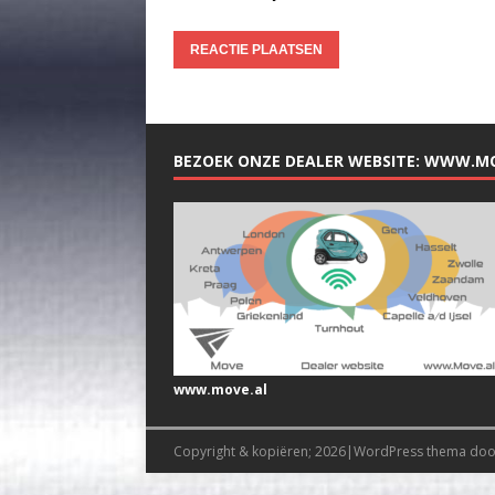
BEZOEK ONZE DEALER WEBSITE: WWW.M
www.move.al
Copyright & kopiëren; 2026|WordPress thema do