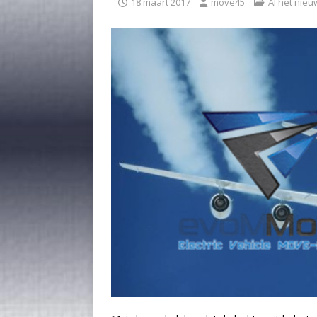
18 maart 2017
move45
Al het nieu