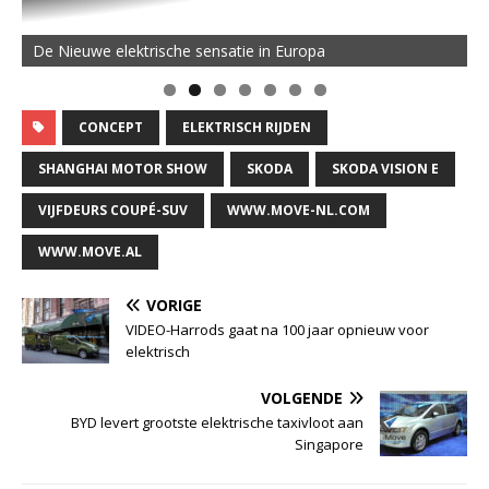
De Nieuwe elektrische sensatie in Europa
CONCEPT
ELEKTRISCH RIJDEN
SHANGHAI MOTOR SHOW
SKODA
SKODA VISION E
VIJFDEURS COUPÉ-SUV
WWW.MOVE-NL.COM
WWW.MOVE.AL
VORIGE
VIDEO-Harrods gaat na 100 jaar opnieuw voor
elektrisch
VOLGENDE
BYD levert grootste elektrische taxivloot aan
Singapore