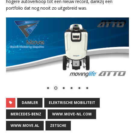
hogere autoverkoop tot een nieuw record, dankzij een
portfolio dat nog nooit zo uitgebreid was.
DAIMLER
ELEKTRISCHE MOBILITEIT
MERCEDES-BENZ
WWW.MOVE-NL.COM
WWW.MOVE.AL
ZETSCHE