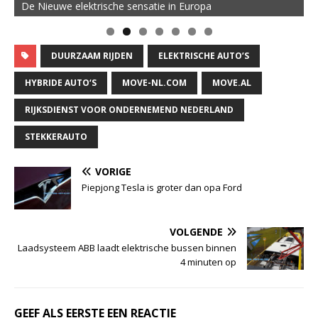
De Nieuwe elektrische sensatie in Europa
DUURZAAM RIJDEN
ELEKTRISCHE AUTO’S
HYBRIDE AUTO‘S
MOVE-NL.COM
MOVE.AL
RIJKSDIENST VOOR ONDERNEMEND NEDERLAND
STEKKERAUTO
VORIGE
Piepjong Tesla is groter dan opa Ford
VOLGENDE
Laadsysteem ABB laadt elektrische bussen binnen
4 minuten op
GEEF ALS EERSTE EEN REACTIE