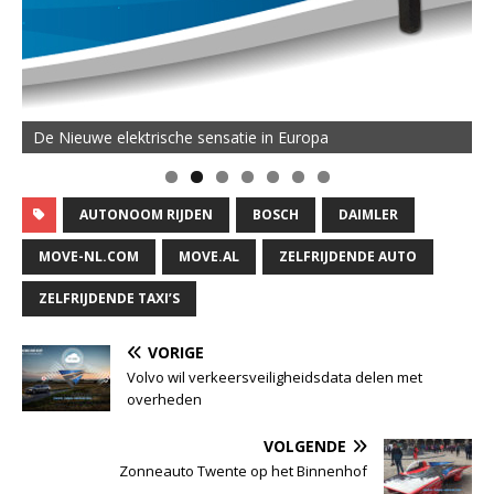
De Nieuwe elektrische sensatie in Europa
AUTONOOM RIJDEN
BOSCH
DAIMLER
MOVE-NL.COM
MOVE.AL
ZELFRIJDENDE AUTO
ZELFRIJDENDE TAXI’S
VORIGE
Volvo wil verkeersveiligheidsdata delen met
overheden
VOLGENDE
Zonneauto Twente op het Binnenhof