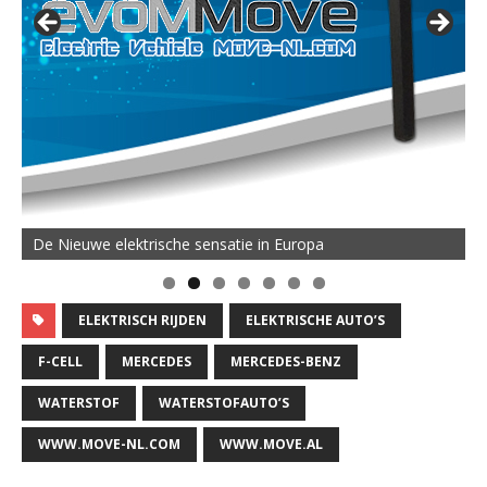
De Nieuwe elektrische sensatie in Europa
ELEKTRISCH RIJDEN
ELEKTRISCHE AUTO’S
F-CELL
MERCEDES
MERCEDES-BENZ
WATERSTOF
WATERSTOFAUTO’S
WWW.MOVE-NL.COM
WWW.MOVE.AL