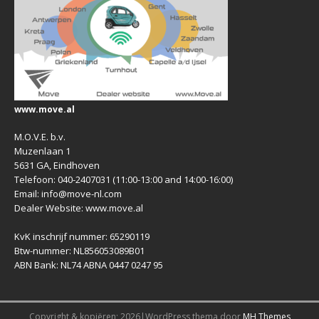
www.move.al
M.O.V.E. b.v.
Muzenlaan 1
5631 GA, Eindhoven
Telefoon: 040-2407031 (11:00-13:00 and 14:00-16:00)
Email: info@move-nl.com
Dealer Website: www.move.al
KvK inschrijf nummer: 65290119
Btw-nummer: NL856053089B01
ABN Bank: NL74 ABNA 0447 0247 95
Copyright & kopiëren; 2026|WordPress thema door
MH Themes