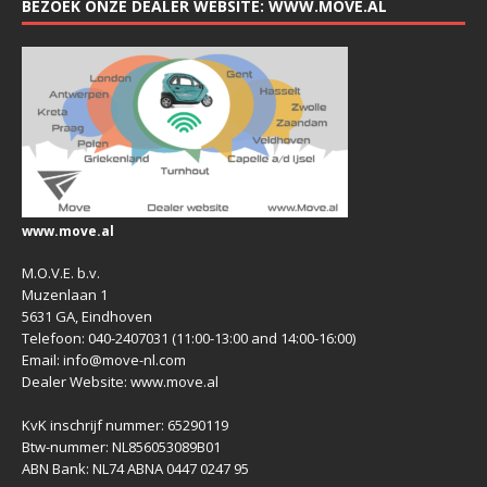
BEZOEK ONZE DEALER WEBSITE: WWW.MOVE.AL
www.move.al
M.O.V.E. b.v.
Muzenlaan 1
5631 GA, Eindhoven
Telefoon: 040-2407031 (11:00-13:00 and 14:00-16:00)
Email: info@move-nl.com
Dealer Website: www.move.al
KvK inschrijf nummer: 65290119
Btw-nummer: NL856053089B01
ABN Bank: NL74 ABNA 0447 0247 95