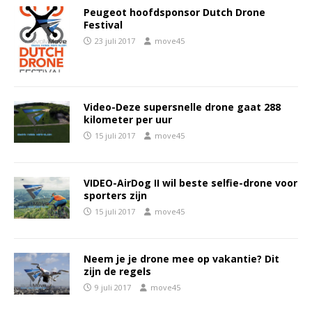
Peugeot hoofdsponsor Dutch Drone
Festival
23 juli 2017
move45
Video-Deze supersnelle drone gaat 288
kilometer per uur
15 juli 2017
move45
VIDEO-AirDog II wil beste selfie-drone voor
sporters zijn
15 juli 2017
move45
Neem je je drone mee op vakantie? Dit
zijn de regels
9 juli 2017
move45