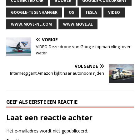
CONNECTED CAR
GOOGLE
GOOGLE-CONCURRENT
GOOGLE-TEGENHANGER
OS
TESLA
VIDEO
WWW.MOVE-NL.COM
WWW.MOVE.AL
VORIGE
VIDEO-Deze drone van Google-topman vliegt over
water
VOLGENDE
Internetgigant Amazon kijkt naar autonoom rijden
GEEF ALS EERSTE EEN REACTIE
Laat een reactie achter
Het e-mailadres wordt niet gepubliceerd.