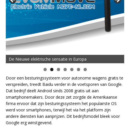
De MOVE Vigorous 1500 Highline | 45 km Topsnelheid en
De Nieuwe elektrische sensatie in Europa
50 km Actieradius
Door een besturingssysteem voor autonome wagens gratis te
verspreiden, treedt Baidu verder in de voetsporen van Google.
Dat bedrijf deelt Android sinds 2008 gratis uit aan
smartphonemakers. Door deze zet zorgde de Amerikaanse
firma ervoor dat zijn besturingssysteem het populairste OS
werd voor smartphones, terwijl het via het platform zijn
andere diensten kan aanprijzen. Dit bedrijfsmodel bleek voor
Google erg winstgevend.