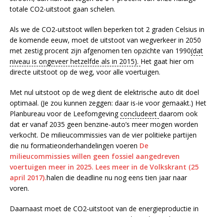
totale CO2-uitstoot gaan schelen.
Als we de CO2-uitstoot willen beperken tot 2 graden Celsius in
de komende eeuw, moet de uitstoot van wegverkeer in 2050
met zestig procent zijn afgenomen ten opzichte van 1990
(dat
niveau is ongeveer hetzelfde als in 2015).
Het gaat hier om
directe uitstoot op de weg, voor alle voertuigen.
Met nul uitstoot op de weg dient de elektrische auto dit doel
optimaal. (Je zou kunnen zeggen: daar is-ie voor gemaakt.) Het
Planbureau voor de Leefomgeving
concludeert
daarom ook
dat er vanaf 2035 geen benzine-auto’s meer mogen worden
verkocht. De milieucommissies van de vier politieke partijen
die nu formatieonderhandelingen voeren
De
milieucommissies willen geen fossiel aangedreven
voertuigen meer in 2025. Lees meer in de Volkskrant (25
april 2017).
halen die deadline nu nog eens tien jaar naar
voren.
Daarnaast moet de CO2-uitstoot van de energieproductie in