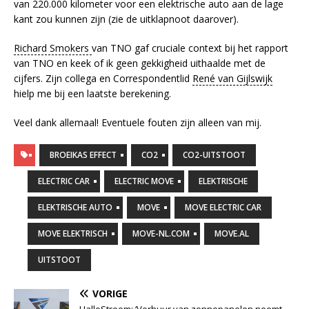
van 220.000 kilometer voor een elektrische auto aan de lage
kant zou kunnen zijn (zie de uitklapnoot daarover).
Richard Smokers
van TNO gaf cruciale context bij het rapport
van TNO en keek of ik geen gekkigheid uithaalde met de
cijfers. Zijn collega en Correspondentlid
René van Gijlswijk
hielp me bij een laatste berekening.
Veel dank allemaal! Eventuele fouten zijn alleen van mij.
BROEIKAS EFFECT
CO2
CO2-UITSTOOT
ELECTRIC CAR
ELECTRIC MOVE
ELEKTRISCHE
ELEKTRISCHE AUTO
MOVE
MOVE ELECTRIC CAR
MOVE ELEKTRISCH
MOVE-NL.COM
MOVE.AL
UITSTOOT
VORIGE