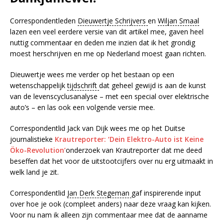
Correspondentleden
Dieuwertje Schrijvers
en
Wiljan Smaal
lazen een veel eerdere versie van dit artikel mee, gaven heel
nuttig commentaar en deden me inzien dat ik het grondig
moest herschrijven en me op Nederland moest gaan richten.
Dieuwertje wees me verder op het bestaan op een
wetenschappelijk
tijdschrift
dat geheel gewijd is aan de kunst
van de levenscyclusanalyse – met een special over elektrische
auto’s – en las ook een volgende versie mee.
Correspondentlid Jack van Dijk wees me op het Duitse
journalistieke
Krautreporter: ‘Dein Elektro-Auto ist Keine
Öko-Revolution’
onderzoek van Krautreporter
dat me deed
beseffen dat het voor de uitstootcijfers over nu erg uitmaakt in
welk land je zit.
Correspondentlid
Jan Derk Stegeman
gaf inspirerende input
over hoe je ook (compleet anders) naar deze vraag kan kijken.
Voor nu nam ik alleen zijn commentaar mee dat de aanname