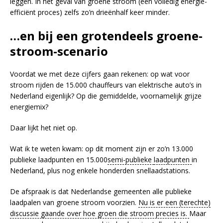
leggen. In het geval van groene stroom (een volledig energie-
efficiënt proces) zelfs zo’n drieënhalf keer minder.
…en bij een grotendeels groene-
stroom-scenario
Voordat we met deze cijfers gaan rekenen: op wat voor
stroom rijden de 15.000 chauffeurs van elektrische auto’s in
Nederland eigenlijk? Op die gemiddelde, voornamelijk grijze
energiemix?
Daar lijkt het niet op.
Wat ik te weten kwam: op dit moment zijn er zo’n 13.000
publieke laadpunten en 15.000
semi-publieke
laadpunten
in
Nederland, plus nog enkele honderden snellaadstations.
De afspraak is dat Nederlandse gemeenten alle publieke
laadpalen van groene stroom voorzien.
Nu is er een (terechte)
discussie gaande over hoe groen die stroom precies is.
Maar