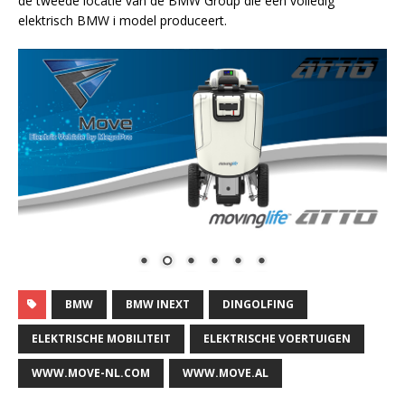
de tweede locatie van de BMW Group die een volledig
elektrisch BMW i model produceert.
BMW
BMW INEXT
DINGOLFING
ELEKTRISCHE MOBILITEIT
ELEKTRISCHE VOERTUIGEN
WWW.MOVE-NL.COM
WWW.MOVE.AL