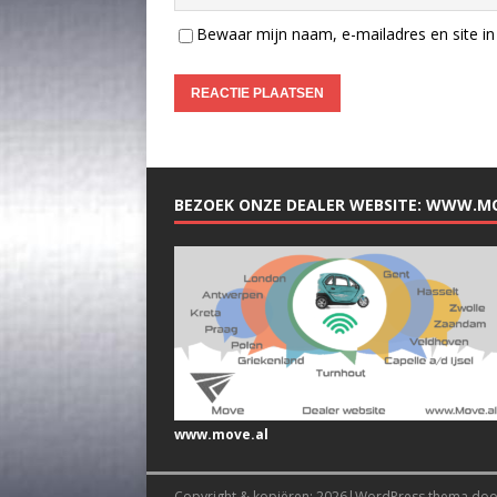
Bewaar mijn naam, e-mailadres en site in 
BEZOEK ONZE DEALER WEBSITE: WWW.M
www.move.al
Copyright & kopiëren; 2026|WordPress thema do