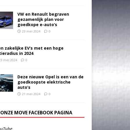
VW en Renault begraven
gezamenlijk plan voor
goedkope e-auto’s
23 mei 2024
0
en zakelijke EV’s met een hoge
tieradius in 2024
23 mei 2024
0
Deze nieuwe Opel is een van de
goedkoopste elektrische
auto’s
21 mei 2024
0
E ONZE MOVE FACEBOOK PAGINA
ouTube