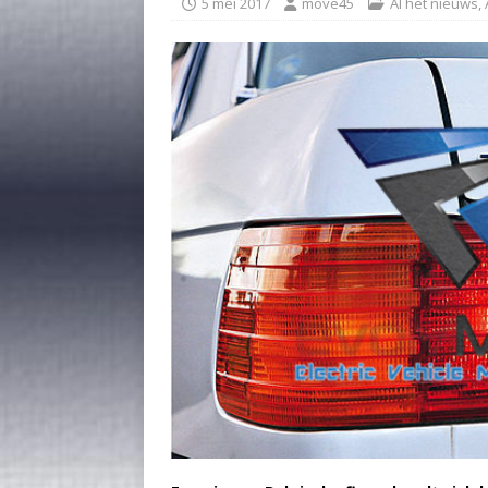
5 mei 2017
move45
Al het nieuws
,