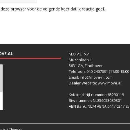
deze browser voor de volgende keer dat ik reactie geef.
OVE.AL
M.O.V.E. b.v.
Muzenlaan 1
5631 GA, Eindhoven
Telefoon: 040-2407031 (11:00-13:00 
Email: info@move-nl.com
Dealer Website: www.move.al
KvK inschrijf nummer: 65290119
Btw-nummer: NL856053089B01
ABN Bank: NL74 ABNA 0447 0247 95
or
MH Themes