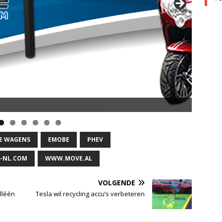
HE WAGENS
EMOBE
PHEV
-NL.COM
WWW.MOVE.AL
VOLGENDE
lléén
Tesla wil recycling accu’s verbeteren