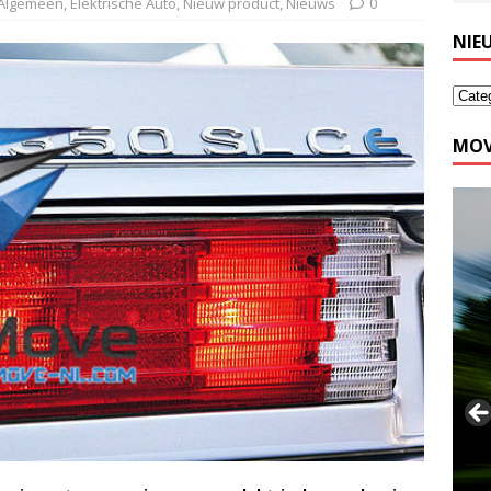
Algemeen
,
Elektrische Auto
,
Nieuw product
,
Nieuws
0
NIE
MOV