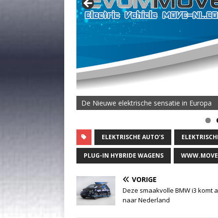
De Nieuwe elektrische sensatie in Europa
ELEKTRISCHE AUTO’S
ELEKTRISC
PLUG-IN HYBRIDE WAGENS
WWW.MOVE
VORIGE
Deze smaakvolle BMW i3 komt a
naar Nederland