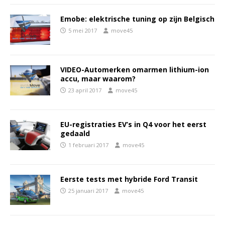
Emobe: elektrische tuning op zijn Belgisch
5 mei 2017
move45
VIDEO-Automerken omarmen lithium-ion
accu, maar waarom?
23 april 2017
move45
EU-registraties EV’s in Q4 voor het eerst
gedaald
1 februari 2017
move45
Eerste tests met hybride Ford Transit
25 januari 2017
move45