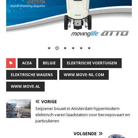
ACEA
BELGIE
ELEKTRISCHE VOERTUIGEN
ELEKTRISCHE WAGENS
WWW.MOVE-NL.COM
WWW.MOVE.AL
VORIGE
Seijsener bouwt in Amsterdam hypermodern
elektrisch varen laadstation voor beroepsvaart en
particulieren
VOLGENDE