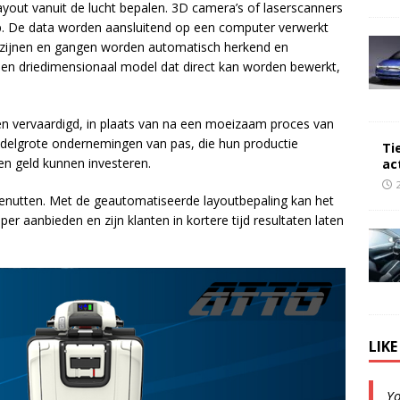
yout vanuit de lucht bepalen. 3D camera’s of laserscanners
p. De data worden aansluitend op een computer verwerkt
ijnen en gangen worden automatisch herkend en
k een driedimensionaal model dat direct kan worden bewerkt,
en vervaardigd, in plaats van na een moeizaam proces van
ddelgrote ondernemingen van pas, die hun productie
Ti
d en geld kunnen investeren.
ac
benutten. Met de geautomatiseerde layoutbepaling kan het
er aanbieden en zijn klanten in kortere tijd resultaten laten
LIK
Y