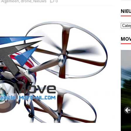
,
Algemeen
,
drone
,
Nieuws
0
NIE
MOV