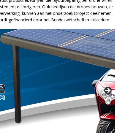
tuut productiebedrijven die layoutbepaling per drone willen
esten en te corrigeren. Ook bedrijven die drones bouwen, er
verwerking, kunnen aan het onderzoeksproject deelnemen.
rdt gefinancierd door het Bundeswirtschaftsministerium.