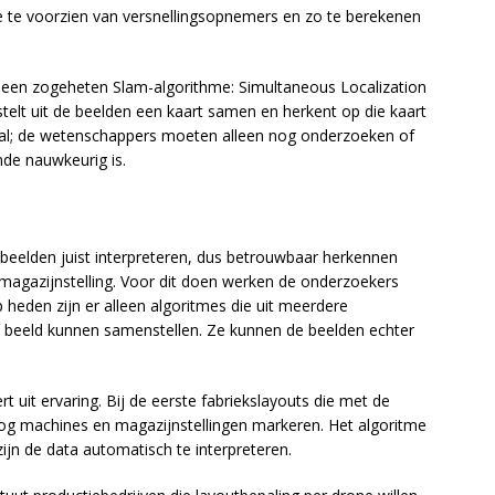
e te voorzien van versnellingsopnemers en zo te berekenen
ia een zogeheten Slam-algorithme: Simultaneous Localization
stelt uit de beelden een kaart samen en herkent op die kaart
it al; de wetenschappers moeten alleen nog onderzoeken of
nde nauwkeurig is.
beelden juist interpreteren, dus betrouwbaar herkennen
magazijnstelling. Voor dit doen werken de onderzoekers
heden zijn er alleen algoritmes die uit meerdere
 beeld kunnen samenstellen. Ze kunnen de beelden echter
t uit ervaring. Bij de eerste fabriekslayouts die met de
og machines en magazijnstellingen markeren. Het algoritme
zijn de data automatisch te interpreteren.