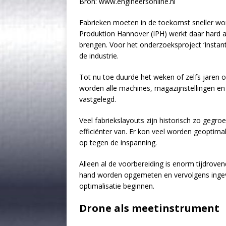
Bron: www.engineersonline.nl
Fabrieken moeten in de toekomst sneller word
Produktion Hannover (IPH) werkt daar hard a
brengen. Voor het onderzoeksproject ‘Instan
de industrie.
Tot nu toe duurde het weken of zelfs jaren om
worden alle machines, magazijnstellingen e
vastgelegd.
Veel fabriekslayouts zijn historisch zo gegr
efficiënter van. Er kon veel worden geoptimal
op tegen de inspanning.
Alleen al de voorbereiding is enorm tijdrov
hand worden opgemeten en vervolgens ingev
optimalisatie beginnen.
Drone als meetinstrument