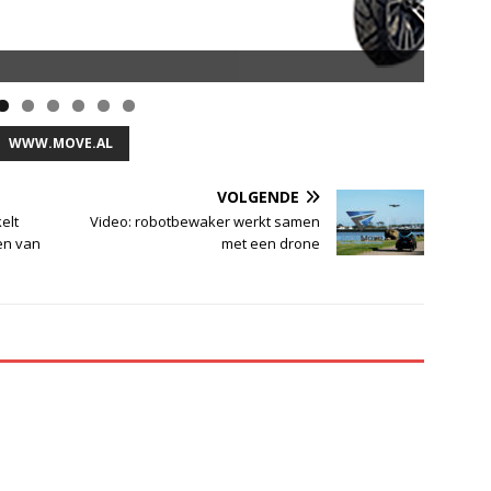
opsnelheid en 50 km Actieradius
WWW.MOVE.AL
VOLGENDE
elt
Video: robotbewaker werkt samen
en van
met een drone