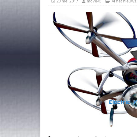
23 mei 2017
move45
Al het nieuws