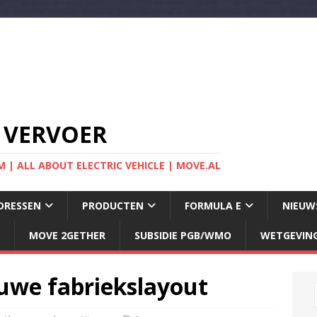
 VERVOER
 | ALL ABOUT ELECTRIC VEHICLE | MOVE.AL
DRESSEN
PRODUCTEN
FORMULA E
NIEUW
MOVE 2GETHER
SUBSIDIE PGB/WMO
WETGEVIN
euwe fabriekslayout