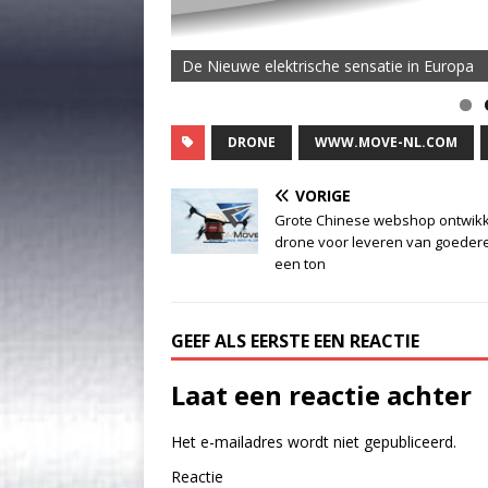
De Nieuwe elektrische sensatie in Europa
De MOVE Vigorous 1500 Highline | 45 km T
DRONE
WWW.MOVE-NL.COM
VORIGE
Grote Chinese webshop ontwikk
drone voor leveren van goeder
een ton
GEEF ALS EERSTE EEN REACTIE
Laat een reactie achter
Het e-mailadres wordt niet gepubliceerd.
Reactie