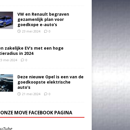
VW en Renault begraven
gezamenlijk plan voor
goedkope e-auto’s
23 mei 2024
0
en zakelijke EV’s met een hoge
tieradius in 2024
23 mei 2024
0
Deze nieuwe Opel is een van de
goedkoopste elektrische
auto’s
21 mei 2024
0
E ONZE MOVE FACEBOOK PAGINA
ouTube