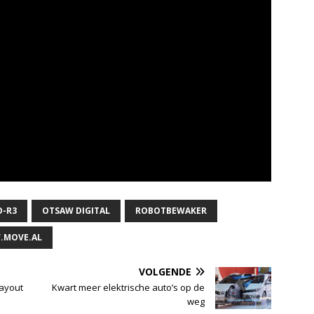
O-R3
OTSAW DIGITAL
ROBOTBEWAKER
MOVE.AL
VOLGENDE
layout
Kwart meer elektrische auto’s op de
weg