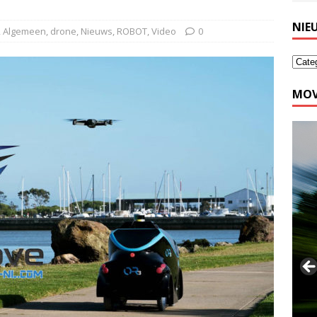
NIE
,
Algemeen
,
drone
,
Nieuws
,
ROBOT
,
Video
0
MOV