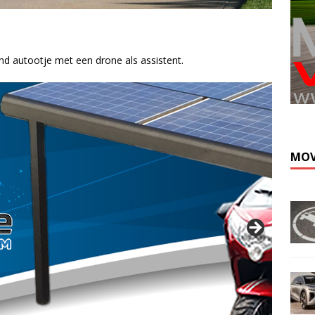
nd autootje met een drone als assistent.
Kli
MOV