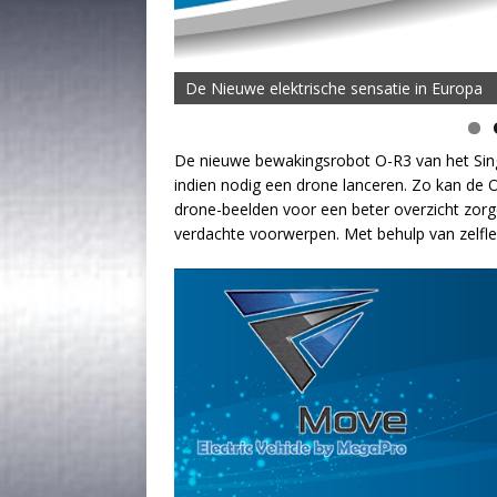
De Nieuwe elektrische sensatie in Europa
De MOVE Vigorous 1500 Highline | 45 km T
De nieuwe bewakingsrobot O-R3 van het Sing
indien nodig een drone lanceren. Zo kan de O
drone-beelden voor een beter overzicht zor
verdachte voorwerpen. Met behulp van zelfle