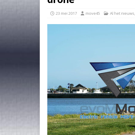
23 mei 2017
move45
Al het nieuws