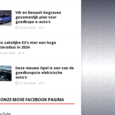
VW en Renault begraven
gezamenlijk plan voor
goedkope e-auto’s
23 mei 2024
0
en zakelijke EV’s met een hoge
tieradius in 2024
23 mei 2024
0
Deze nieuwe Opel is een van de
goedkoopste elektrische
auto’s
21 mei 2024
0
E ONZE MOVE FACEBOOK PAGINA
ouTube