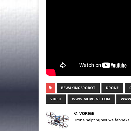
BEWAKINGSROBOT
DRONE
VIDEO
WWW.MOVE-NL.COM
WWW.
VORIGE
Drone helpt bij nieuwe fabrieks