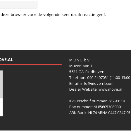
deze browser voor de volgende keer dat ik reactie geef.
OVE.AL
M.O.V.E. b.v.
Muzenlaan 1
5631 GA, Eindhoven
Telefoon: 040-2407031 (11:00-13:00 
Email: info@move-nl.com
Dealer Website: www.move.al
KvK inschrijf nummer: 65290119
Btw-nummer: NL856053089B01
ABN Bank: NL74 ABNA 0447 0247 95