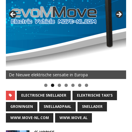
De Nieuwe elektrische sensatie in Europa
ELECTRISCHE SNELLADER
ELEKTRISCHE TAXI’S
GRONINGEN
SNELLAADPAAL
SNELLADER
WWW.MOVE-NL.COM
WWW.MOVE.AL