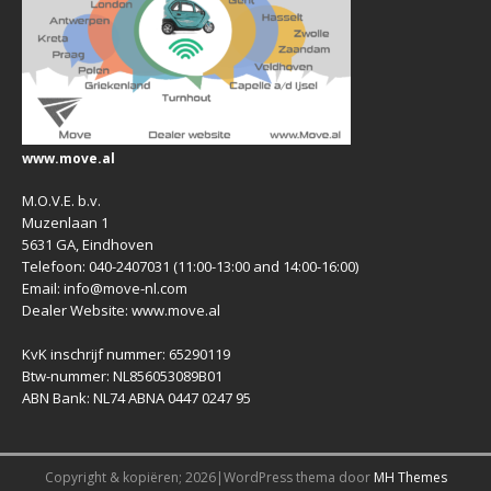
www.move.al
M.O.V.E. b.v.
Muzenlaan 1
5631 GA, Eindhoven
Telefoon: 040-2407031 (11:00-13:00 and 14:00-16:00)
Email: info@move-nl.com
Dealer Website: www.move.al
KvK inschrijf nummer: 65290119
Btw-nummer: NL856053089B01
ABN Bank: NL74 ABNA 0447 0247 95
Copyright & kopiëren; 2026|WordPress thema door
MH Themes