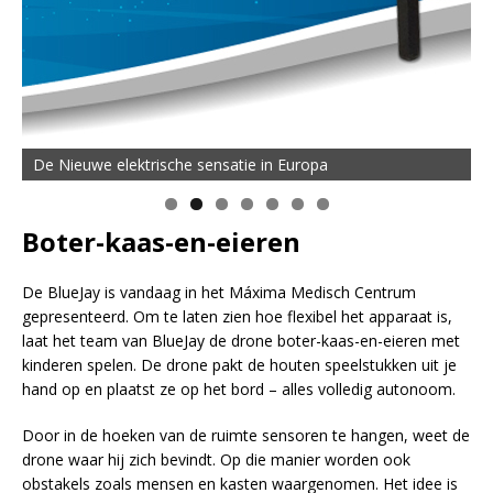
De MOVE Vigorous 1500 Highline | 45 km Topsnelheid en
De Nieuwe elektrische sensatie in Europa
50 km Actieradius
Boter-kaas-en-eieren
De BlueJay is vandaag in het Máxima Medisch Centrum
gepresenteerd. Om te laten zien hoe flexibel het apparaat is,
laat het team van BlueJay de drone boter-kaas-en-eieren​ met
kinderen spelen. De drone pakt de houten speelstukken uit je
hand op en plaatst ze op het bord – alles volledig autonoom.
Door in de hoeken van de ruimte sensoren te hangen, weet de
drone waar hij zich bevindt. Op die manier worden ook
obstakels zoals mensen en kasten waargenomen. Het idee is