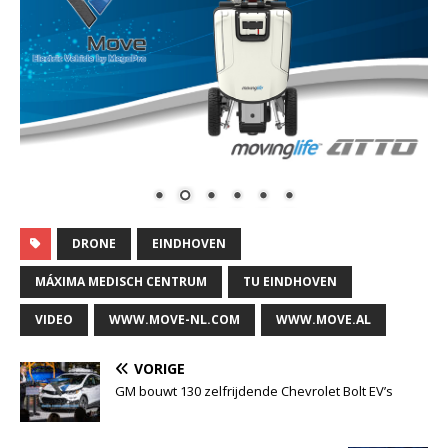
DRONE
EINDHOVEN
MÁXIMA MEDISCH CENTRUM
TU EINDHOVEN
VIDEO
WWW.MOVE-NL.COM
WWW.MOVE.AL
VORIGE
GM bouwt 130 zelfrijdende Chevrolet Bolt EV’s