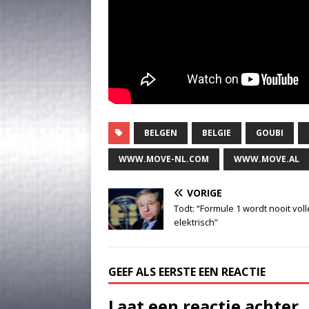
BELGEN
BELGIE
GOUBI
WWW.MOVE-NL.COM
WWW.MOVE.AL
VORIGE
Todt: “Formule 1 wordt nooit voll
elektrisch”
GEEF ALS EERSTE EEN REACTIE
Laat een reactie achter