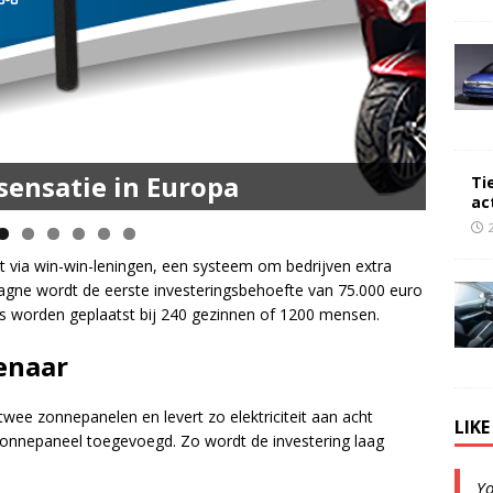
 Highline | 45 km Topsnelheid
sensatie in Europa
Ti
ac
 via win-win-leningen, een systeem om bedrijven extra
gne wordt de eerste investeringsbehoefte van 75.000 euro
s worden geplaatst bij 240 gezinnen of 1200 mensen.
enaar
wee zonnepanelen en levert zo elektriciteit aan acht
LIK
zonnepaneel toegevoegd. Zo wordt de investering laag
Y