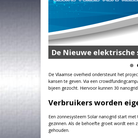
De MOVE Vigorous 1500
De Nieuwe elektrische 
en 50 km Actieradius
De Vlaamse overheid ondersteunt het project
kansen te geven. Via een crowdfundingcampa
bijeen gezocht. Hiervoor kunnen 30 nanogrid
Verbruikers worden eig
Een zonnesysteem Solar nanogrid start met t
gezinnen. Als de behoefte groeit wordt een 
gehouden.