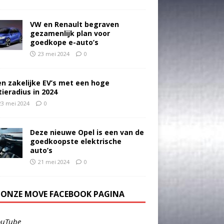
VW en Renault begraven
gezamenlijk plan voor
goedkope e-auto’s
23 mei 2024
0
en zakelijke EV’s met een hoge
tieradius in 2024
23 mei 2024
0
Deze nieuwe Opel is een van de
goedkoopste elektrische
auto’s
21 mei 2024
0
E ONZE MOVE FACEBOOK PAGINA
ouTube