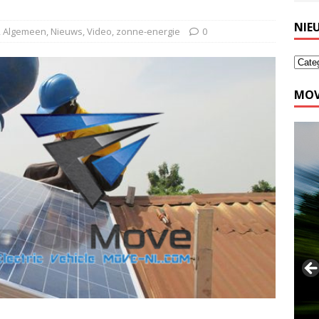
NIE
,
Algemeen
,
Nieuws
,
Video
,
zonne-energie
0
MOV