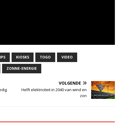
IPS
KIOSKS
TOGO
VIDEO
ZONNE-ENERGIE
VOLGENDE
edig
Helft elektriciteit in 2040 van wind en
zon