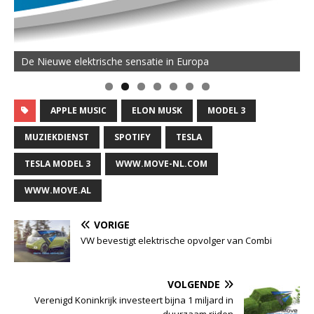
De Nieuwe elektrische sensatie in Europa
APPLE MUSIC
ELON MUSK
MODEL 3
MUZIEKDIENST
SPOTIFY
TESLA
TESLA MODEL 3
WWW.MOVE-NL.COM
WWW.MOVE.AL
VORIGE
VW bevestigt elektrische opvolger van Combi
VOLGENDE
Verenigd Koninkrijk investeert bijna 1 miljard in
duurzaam rijden