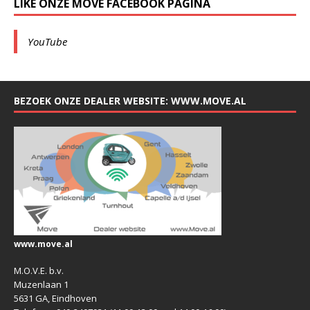
LIKE ONZE MOVE FACEBOOK PAGINA
YouTube
BEZOEK ONZE DEALER WEBSITE: WWW.MOVE.AL
www.move.al
M.O.V.E. b.v.
Muzenlaan 1
5631 GA, Eindhoven