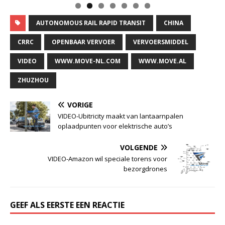
AUTONOMOUS RAIL RAPID TRANSIT
CHINA
CRRC
OPENBAAR VERVOER
VERVOERSMIDDEL
VIDEO
WWW.MOVE-NL.COM
WWW.MOVE.AL
ZHUZHOU
VORIGE
VIDEO-Ubitricity maakt van lantaarnpalen
oplaadpunten voor elektrische auto’s
VOLGENDE
VIDEO-Amazon wil speciale torens voor
bezorgdrones
GEEF ALS EERSTE EEN REACTIE