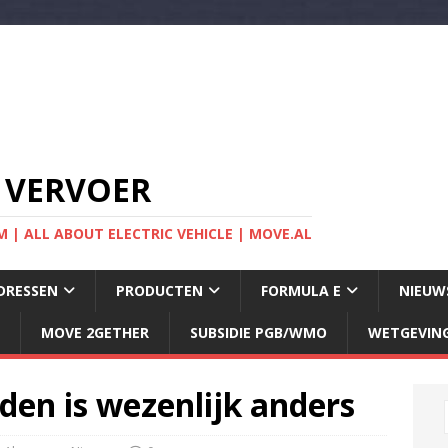
 VERVOER
 | ALL ABOUT ELECTRIC VEHICLE | MOVE.AL
DRESSEN
PRODUCTEN
FORMULA E
NIEUW
MOVE 2GETHER
SUBSIDIE PGB/WMO
WETGEVIN
jden is wezenlijk anders