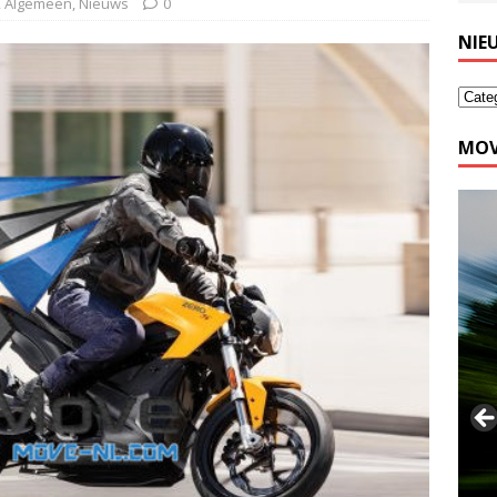
,
Algemeen
,
Nieuws
0
NIE
MOV