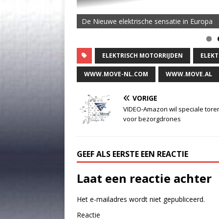
De Nieuwe elektrische sensatie in Europa
ELEKTRISCH MOTORRIJDEN
ELEKT
WWW.MOVE-NL.COM
WWW.MOVE.AL
VORIGE
VIDEO-Amazon wil speciale tore
voor bezorgdrones
GEEF ALS EERSTE EEN REACTIE
Laat een reactie achter
Het e-mailadres wordt niet gepubliceerd.
Reactie