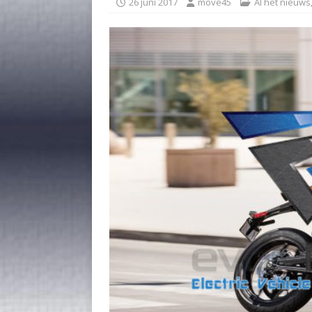
26 juni 2017
move45
Al het nieuws