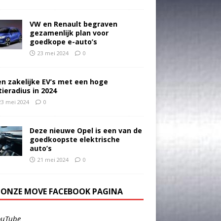
VW en Renault begraven
gezamenlijk plan voor
goedkope e-auto’s
23 mei 2024
0
en zakelijke EV’s met een hoge
tieradius in 2024
23 mei 2024
0
Deze nieuwe Opel is een van de
goedkoopste elektrische
auto’s
21 mei 2024
0
E ONZE MOVE FACEBOOK PAGINA
ouTube