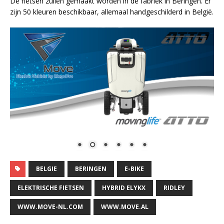
De fietsen zullen gemaakt worden in de fabriek in Beringen. Er
zijn 50 kleuren beschikbaar, allemaal handgeschilderd in België.
BELGIE
BERINGEN
E-BIKE
ELEKTRISCHE FIETSEN
HYBRID ELYKX
RIDLEY
WWW.MOVE-NL.COM
WWW.MOVE.AL