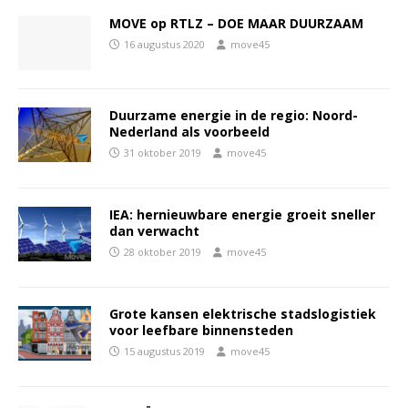
MOVE op RTLZ – DOE MAAR DUURZAAM
16 augustus 2020
move45
Duurzame energie in de regio: Noord-
Nederland als voorbeeld
31 oktober 2019
move45
IEA: hernieuwbare energie groeit sneller
dan verwacht
28 oktober 2019
move45
Grote kansen elektrische stadslogistiek
voor leefbare binnensteden
15 augustus 2019
move45