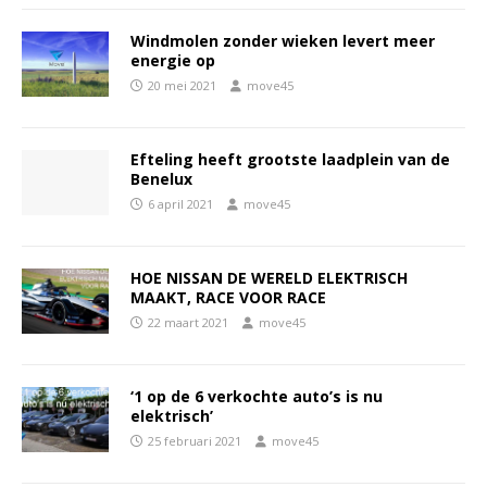
Windmolen zonder wieken levert meer
energie op
20 mei 2021
move45
Efteling heeft grootste laadplein van de
Benelux
6 april 2021
move45
HOE NISSAN DE WERELD ELEKTRISCH
MAAKT, RACE VOOR RACE
22 maart 2021
move45
‘1 op de 6 verkochte auto’s is nu
elektrisch’
25 februari 2021
move45