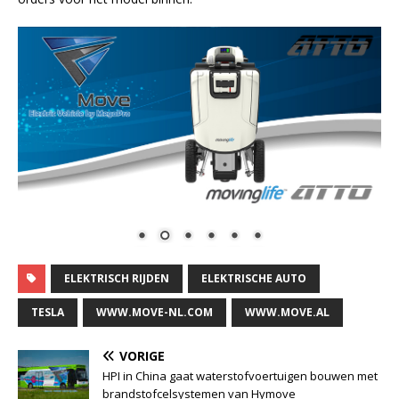
ELEKTRISCH RIJDEN
ELEKTRISCHE AUTO
TESLA
WWW.MOVE-NL.COM
WWW.MOVE.AL
VORIGE
HPI in China gaat waterstofvoertuigen bouwen met
brandstofcelsystemen van Hymove