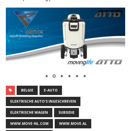
BELGIE
E-AUTO
ELEKTRISCHE AUTO’S INGESCHREVEN
ELEKTRISCHE WAGEN
SUBSIDIE
WWW.MOVE-NL.COM
WWW.MOVE.AL