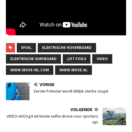
EFOIL
ELEKTRISCHE HOVERBOARD
ELEKTRISCHE SURFBOARD
LIFT FOILS
VIDEO
WWW.MOVE-NL.COM
WWW.MOVE.AL
VORIGE
Eerste Polestar wordt 600pk sterke coupé
VOLGENDE
VIDEO-AirDog II wil beste selfie-drone voor sporters
zijn