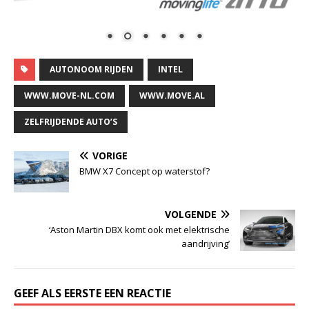
AUTONOOM RIJDEN
INTEL
WWW.MOVE-NL.COM
WWW.MOVE.AL
ZELFRIJDENDE AUTO’S
VORIGE
BMW X7 Concept op waterstof?
VOLGENDE
‘Aston Martin DBX komt ook met elektrische
aandrijving’
GEEF ALS EERSTE EEN REACTIE