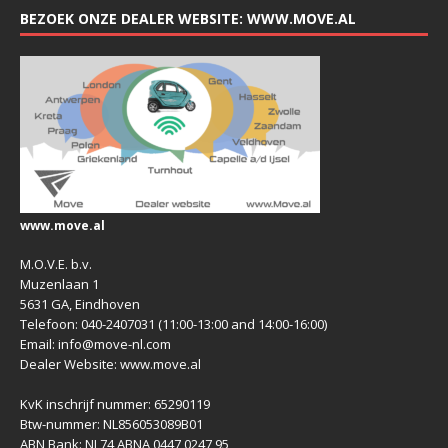
BEZOEK ONZE DEALER WEBSITE: WWW.MOVE.AL
www.move.al
M.O.V.E. b.v.
Muzenlaan 1
5631 GA, Eindhoven
Telefoon: 040-2407031 (11:00-13:00 and 14:00-16:00)
Email: info@move-nl.com
Dealer Website: www.move.al
KvK inschrijf nummer: 65290119
Btw-nummer: NL856053089B01
ABN Bank: NL74 ABNA 0447 0247 95