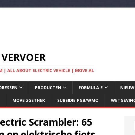
 VERVOER
 | ALL ABOUT ELECTRIC VEHICLE | MOVE.AL
DRESSEN
PRODUCTEN
FORMULA E
NIEUW
MOVE 2GETHER
SUBSIDIE PGB/WMO
WETGEVIN
ectric Scrambler: 65
op elektrische fiets