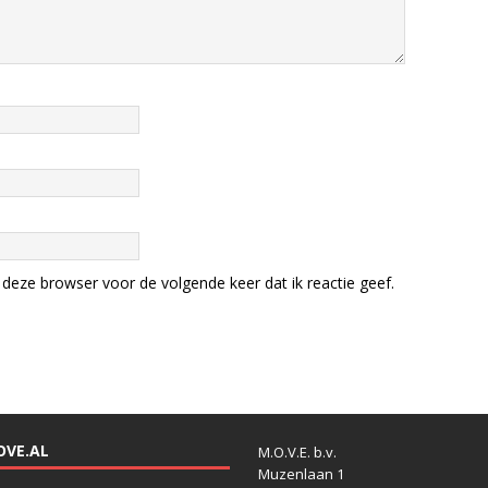
deze browser voor de volgende keer dat ik reactie geef.
OVE.AL
M.O.V.E. b.v.
Muzenlaan 1