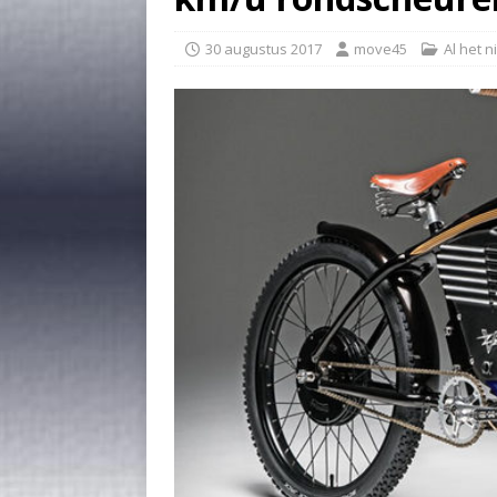
30 augustus 2017
move45
Al het 