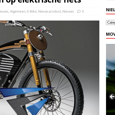
NIE
nieuws
,
Algemeen
,
E-Bike
,
Nieuw product
,
Nieuws
0
MOV