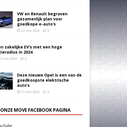
VW en Renault begraven
gezamenlijk plan voor
goedkope e-auto’s
23 mei 2024
0
en zakelijke EV’s met een hoge
tieradius in 2024
23 mei 2024
0
Deze nieuwe Opel is een van de
goedkoopste elektrische
auto’s
21 mei 2024
0
E ONZE MOVE FACEBOOK PAGINA
ouTube