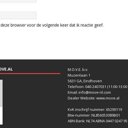
deze browser voor de volgende keer dat ik reactie geef.
OVE.AL
M.O.V.E. b.v.
Muzenlaan 1
5631 GA, Eindhoven
Telefoon: 040-2407031 (11:00-13:00 
Email: info@move-nl.com
Dealer Website: www.move.al
KvK inschrijf nummer: 65290119
Btw-nummer: NL856053089B01
ABN Bank: NL74 ABNA 0447 0247 95