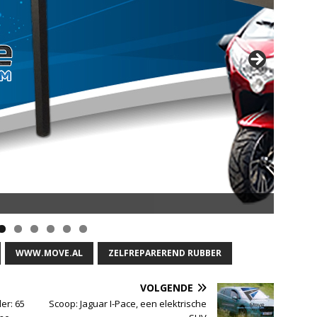
opsnelheid en 50 km Actieradius
WWW.MOVE.AL
ZELFREPAREREND RUBBER
VOLGENDE
er: 65
Scoop: Jaguar I-Pace, een elektrische