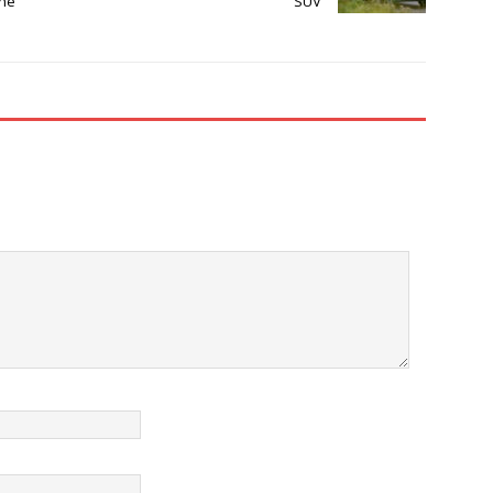
che
SUV