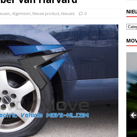
NIE
nieuws
,
Algemeen
,
Nieuw product
,
Nieuws
0
MOV