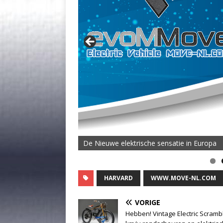
De Nieuwe elektrische sensatie in Europa
De MOVE Vigorous 1500 Highline | 45 km T
HARVARD
WWW.MOVE-NL.COM
VORIGE
Hebben! Vintage Electric Scrambl