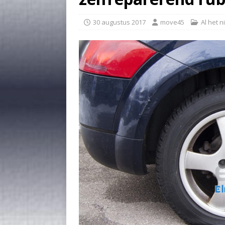
30 augustus 2017
move45
Al het 