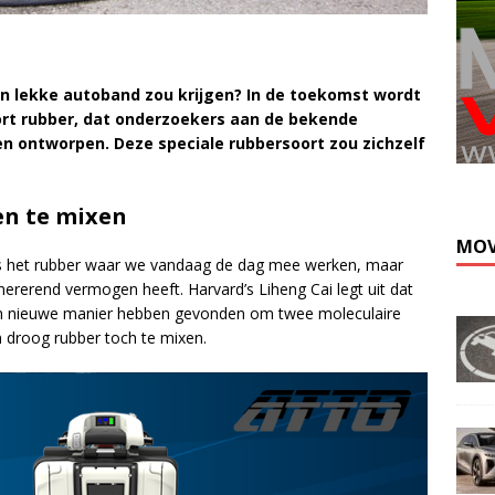
 een lekke autoband zou krijgen? In de toekomst wordt
oort rubber, dat onderzoekers aan de bekende
n ontworpen. Deze speciale rubbersoort zou zichzelf
Kli
n te mixen
MOV
als het rubber waar we vandaag de dag mee werken, maar
nererend vermogen heeft. Harvard’s Liheng Cai legt uit dat
een nieuwe manier hebben gevonden om twee moleculaire
in droog rubber toch te mixen.