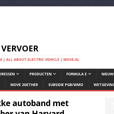
 VERVOER
 | ALL ABOUT ELECTRIC VEHICLE | MOVE.AL
DRESSEN
PRODUCTEN
FORMULA E
NIEUW
MOVE 2GETHER
SUBSIDIE PGB/WMO
WETGEVIN
kke autoband met
bber van Harvard