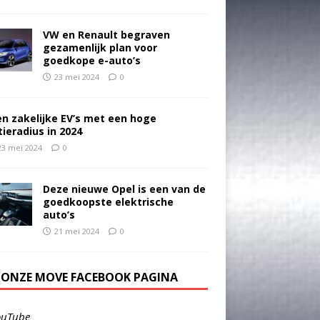
VW en Renault begraven
gezamenlijk plan voor
goedkope e-auto’s
23 mei 2024
0
en zakelijke EV’s met een hoge
tieradius in 2024
23 mei 2024
0
Deze nieuwe Opel is een van de
goedkoopste elektrische
auto’s
21 mei 2024
0
E ONZE MOVE FACEBOOK PAGINA
ouTube