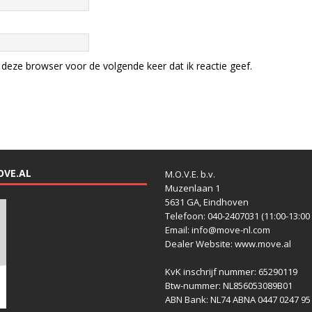
deze browser voor de volgende keer dat ik reactie geef.
OVE.AL
M.O.V.E. b.v.
Muzenlaan 1
5631 GA, Eindhoven
Telefoon: 040-2407031 (11:00-13:00 
Email: info@move-nl.com
Dealer Website: www.move.al
KvK inschrijf nummer: 65290119
Btw-nummer: NL856053089B01
ABN Bank: NL74 ABNA 0447 0247 95