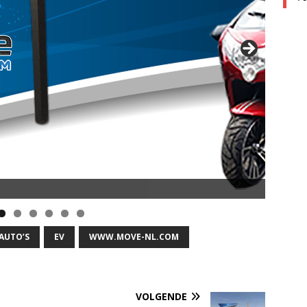
 AUTO’S
EV
WWW.MOVE-NL.COM
VOLGENDE