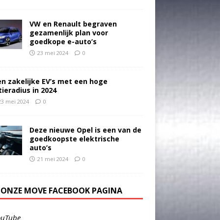
VW en Renault begraven
gezamenlijk plan voor
goedkope e-auto’s
23 mei 2024
0
en zakelijke EV’s met een hoge
tieradius in 2024
23 mei 2024
0
Deze nieuwe Opel is een van de
goedkoopste elektrische
auto’s
21 mei 2024
0
E ONZE MOVE FACEBOOK PAGINA
ouTube