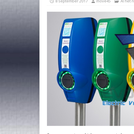
8 september 2017
move45
Al het 