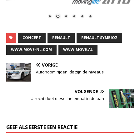
CONCEPT
RENAULT
RENAULT SYMBIOZ
WWW.MOVE-NL.COM
WWW.MOVE.AL
VORIGE
Autonoom rijden: dit zijn de niveaus
VOLGENDE
Utrecht doet diesel helemaal in de ban
GEEF ALS EERSTE EEN REACTIE