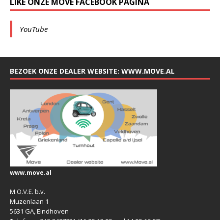
LIKE ONZE MOVE FACEBOOK PAGINA
YouTube
BEZOEK ONZE DEALER WEBSITE: WWW.MOVE.AL
www.move.al
M.O.V.E. b.v.
Muzenlaan 1
5631 GA, Eindhoven