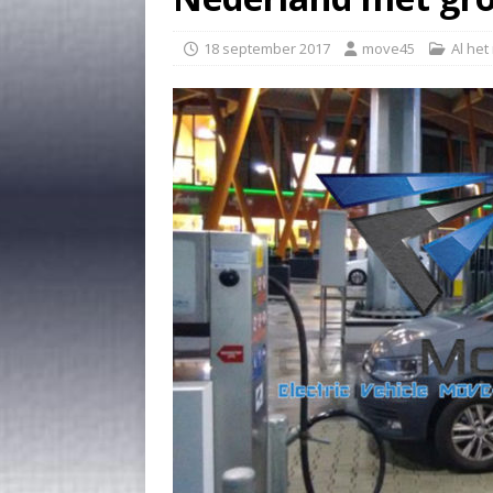
18 september 2017
move45
Al het