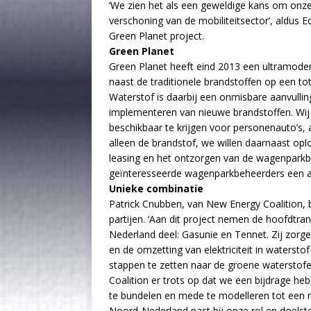
‘We zien het als een geweldige kans om onze
verschoning van de mobiliteitsector’, aldus
Green Planet project.
Green Planet
Green Planet heeft eind 2013 een ultramodern
naast de traditionele brandstoffen op een 
Waterstof is daarbij een onmisbare aanvullin
implementeren van nieuwe brandstoffen. Wij
beschikbaar te krijgen voor personenauto’s, 
alleen de brandstof, we willen daarnaast op
leasing en het ontzorgen van de wagenparkb
geïnteresseerde wagenparkbeheerders een a
Unieke combinatie
Patrick Cnubben, van New Energy Coalition,
partijen. ‘Aan dit project nemen de hoofdtran
Nederland deel: Gasunie en Tennet. Zij zorge
en de omzetting van elektriciteit in waterstof
stappen te zetten naar de groene waterstof
Coalition er trots op dat we een bijdrage h
te bundelen en mede te modelleren tot een r
Noord-Nederland past bij onze rol en doelstel