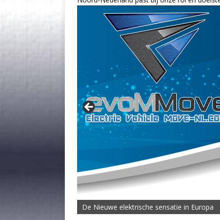
De Nieuwe elektrische sensatie in Europa
De MOVE Vigorous 1500 Highline | 45 km T