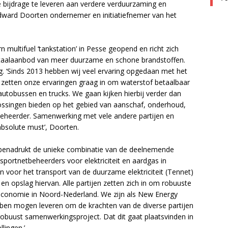
 bijdrage te leveren aan verdere verduurzaming en
 Edward Doorten ondernemer en initiatiefnemer van het
 multifuel ‘tankstation’ in Pesse geopend en richt zich
totaalaanbod van meer duurzame en schone brandstoffen.
g. ‘Sinds 2013 hebben wij veel ervaring opgedaan met het
 zetten onze ervaringen graag in om waterstof betaalbaar
autobussen en trucks. We gaan kijken hierbij verder dan
lossingen bieden op het gebied van aanschaf, onderhoud,
eheerder. Samenwerking met vele andere partijen en
bsolute must’, Doorten.
 benadrukt de unieke combinatie van de deelnemende
sportnetbeheerders voor elektriciteit en aardgas in
n voor het transport van de duurzame elektriciteit (Tennet)
 en opslag hiervan. Alle partijen zetten zich in om robuuste
economie in Noord-Nederland. We zijn als New Energy
ebben mogen leveren om de krachten van de diverse partijen
obuust samenwerkingsproject. Dat dit gaat plaatsvinden in
lingen.’