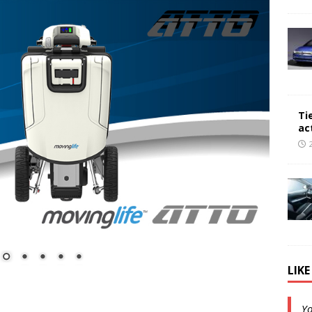
Ti
ac
LIK
Y