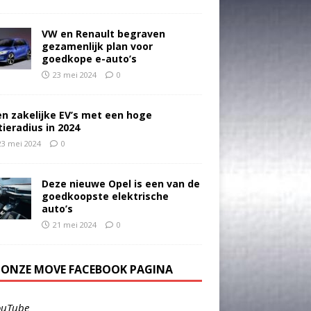
VW en Renault begraven
gezamenlijk plan voor
goedkope e-auto’s
23 mei 2024
0
en zakelijke EV’s met een hoge
tieradius in 2024
23 mei 2024
0
Deze nieuwe Opel is een van de
goedkoopste elektrische
auto’s
21 mei 2024
0
E ONZE MOVE FACEBOOK PAGINA
ouTube