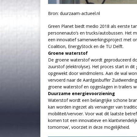
Bron: duurzaam-actueel.nl
Green Planet biedt medio 2018 als eerste ta
personenauto’s en trucks/autobussen. Het mul
een innovatief samenwerkingsproject met 
Coalition, EnergyStock en de TU Delft.
Groene waterstof
De groene waterstof wordt geproduceerd door 
zuurstof (elektrolyse). Het proces start in d
opgewekt door windmolens. Aan de wal wordt
vervoerd naar de Aardgasbuffer Zuidwending
groene waterstof en opgeslagen in trailers 
Duurzame energievoorziening
Waterstof wordt een belangrijke schone bra
kan worden ingezet als vervanger van traditi
mobiliteit/vervoer. Voor wat dit laatste bet
komen tot een innovatieve en klantvriendelijk
tomorrow’, voorziet in deze mogelijkheid.