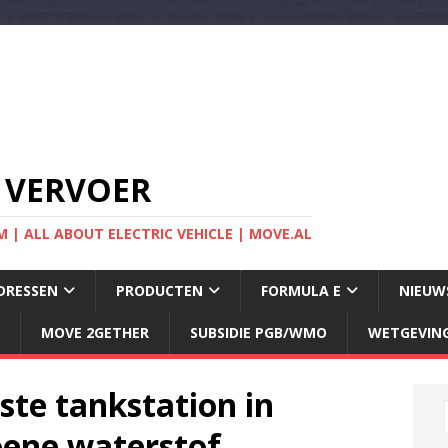
 VERVOER
 | ALL ABOUT ELECTRIC VEHICLE | MOVE.AL
DRESSEN
PRODUCTEN
FORMULA E
NIEUW
MOVE 2GETHER
SUBSIDIE PGB/WMO
WETGEVIN
ste tankstation in
ene waterstof