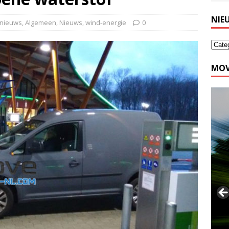
NIE
 nieuws
,
Algemeen
,
Nieuws
,
wind-energie
0
MOV