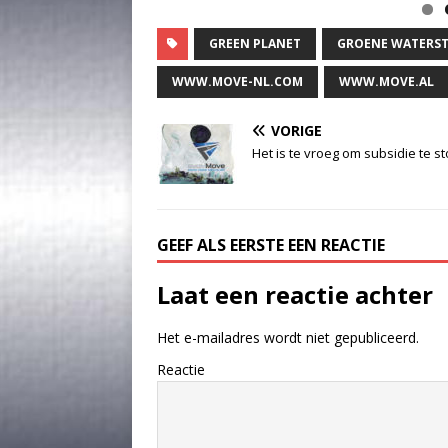
GREEN PLANET
GROENE WATERS
WWW.MOVE-NL.COM
WWW.MOVE.AL
VORIGE
Het is te vroeg om subsidie te 
GEEF ALS EERSTE EEN REACTIE
Laat een reactie achter
Het e-mailadres wordt niet gepubliceerd.
Reactie