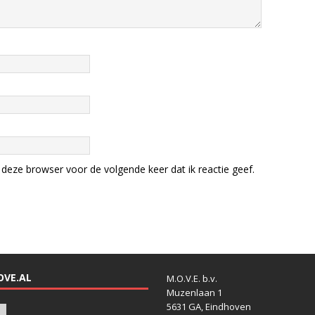
deze browser voor de volgende keer dat ik reactie geef.
OVE.AL
M.O.V.E. b.v.
Muzenlaan 1
5631 GA, Eindhoven