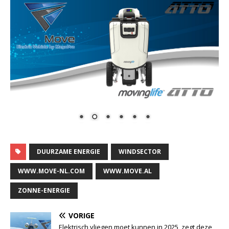
DUURZAME ENERGIE
WINDSECTOR
WWW.MOVE-NL.COM
WWW.MOVE.AL
ZONNE-ENERGIE
VORIGE
Elektrisch vliegen moet kunnen in 2025, zegt deze