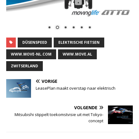
DÜSENSPEED
ELEKTRISCHE FIETSEN
WWW.MOVE-NL.COM
WWW.MOVE.AL
ZWITSERLAND
VORIGE
LeasePlan maakt overstap naar elektrisch
VOLGENDE
Mitsubishi stippelt toekomstvisie uit met Tokyo-
concept