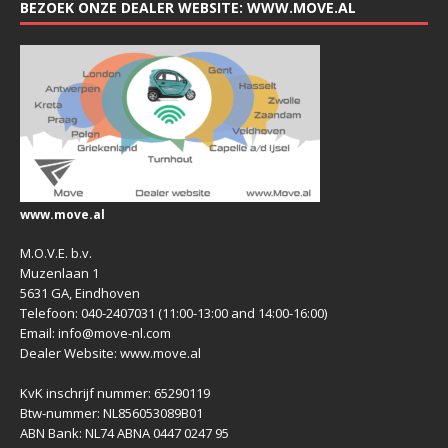
BEZOEK ONZE DEALER WEBSITE: WWW.MOVE.AL
www.move.al
M.O.V.E. b.v.
Muzenlaan 1
5631 GA, Eindhoven
Telefoon: 040-2407031 (11:00-13:00 and 14:00-16:00)
Email: info@move-nl.com
Dealer Website: www.move.al
KvK inschrijf nummer: 65290119
Btw-nummer: NL856053089B01
ABN Bank: NL74 ABNA 0447 0247 95