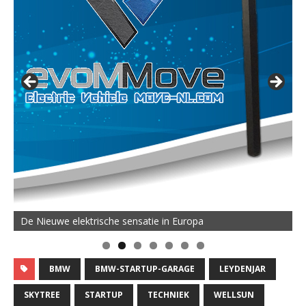
De MOVE Vigorous 1500 Highline | 45 km Topsnelheid en
De Nieuwe elektrische sensatie in Europa
50 km Actieradius
BMW
BMW-STARTUP-GARAGE
LEYDENJAR
SKYTREE
STARTUP
TECHNIEK
WELLSUN