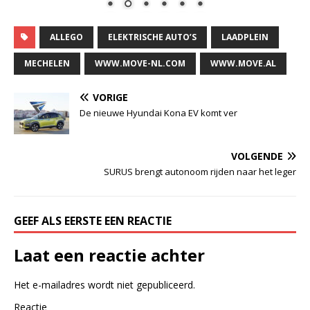
ALLEGO
ELEKTRISCHE AUTO’S
LAADPLEIN
MECHELEN
WWW.MOVE-NL.COM
WWW.MOVE.AL
VORIGE
De nieuwe Hyundai Kona EV komt ver
VOLGENDE
SURUS brengt autonoom rijden naar het leger
GEEF ALS EERSTE EEN REACTIE
Laat een reactie achter
Het e-mailadres wordt niet gepubliceerd.
Reactie